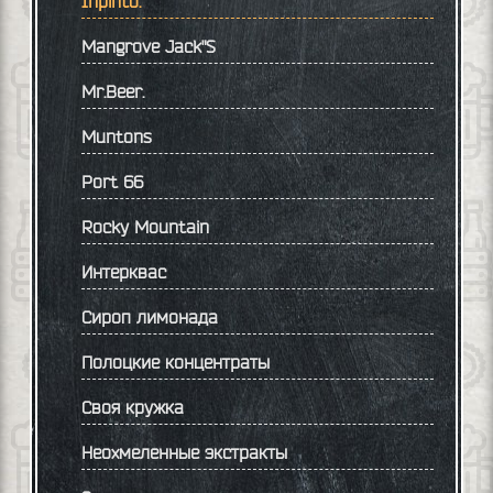
Inpinto.
Mangrove Jack"S
Mr.Beer.
Muntons
Port 66
Rocky Mountain
Интерквас
Сироп лимонада
Полоцкие концентраты
Своя кружка
Неохмеленные экстракты