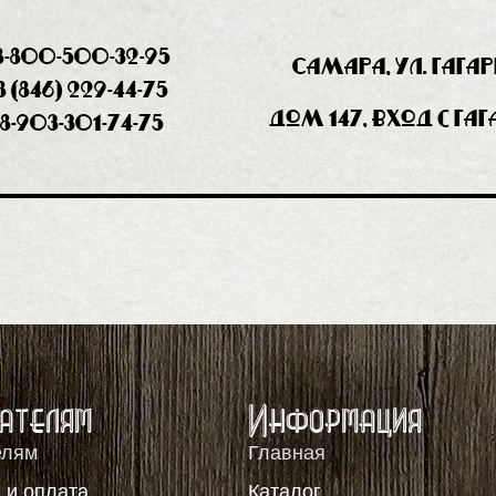
8-800-500-32-95
Самара, ул. Гага
8 (846) 229-44-75
дом 147, вход с Га
8-903-301-74-75
ателям
Информация
елям
Главная
 и оплата
Каталог