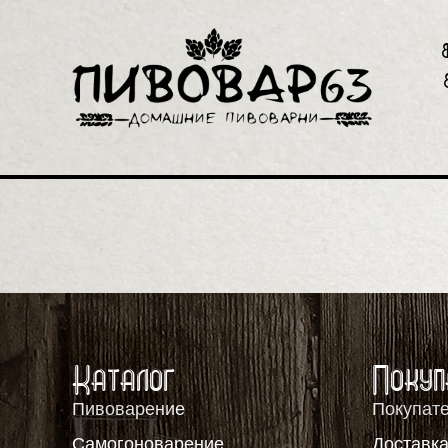
Каталог
Покуп
Пивоварение
Покупат
Самогоноварение
Доставка