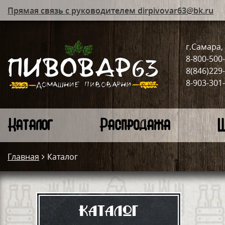
Прямая связь с руководителем dirpivovar63@bk.ru
г.Самара, 
8-800-500
8(846)229
8-903-301
Каталог
Распродажа
Ш
Главная
Каталог
Каталог