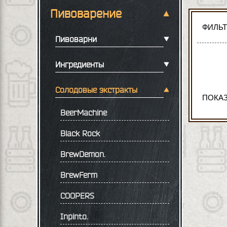
Пивоварение
ФИЛЬ
Пивоварни
Ингредиенты
Солодовые экстракты
ПОКАЗ
BeerMachine
Black Rock
BrewDemon.
BrewFerm
COOPERS
Inpinto.