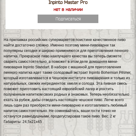
Inpinto Master Pro
нет в наличии
Подписаться
На прилавках российских супермаркетов поистине качественное пиво
найти достаточно сложно. Именно поэтому мини-пивоварни так
популярны сегодня и широко применяются для приготовления пенного
напитка. Прекрасное пиво наилучшего качества вы теперь сможете
сварить самостоятельно, а поможет в этом деле домашняя мини-
пивоварня Inpinto Standart. В наборе с машиной для приготовления
пенного напитка идет также солодовый экстракт Inpinto Bohemian Pilsner,
который изготавливается в Чешском институте пивоварения и только из
натуральных, свежих ингредиентов: хмеля и солода. Эта пивная смесь
поможет приготовить настоящий европейский лагер и угостить
полученным напитком своих родных и знакомых. Теперь необязательно
ехать за рубеж, дабы отведать настоящее чешское пиво. Легче всего
лишь один раз приобрести мини-пивоварню и изготавливать любимый
напиток самостоятельно. Не сомневайтесь, ваши гости точно не
останутся равнодушными, продегустировав такое пиво. Вес: 2 кг
Габариты: 24,5х21х45