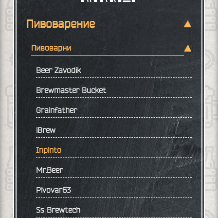
Пивоварение
Пивоварни
Beer Zavodik
Brewmaster Bucket
Grainfather
iBrew
Inpinto
Mr.Beer
Pivovar63
Ss Brewtech