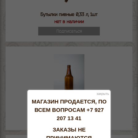
Бутылки пивные 0,33 л, 1шт
нет в наличии
Подписаться
закрыть
МАГАЗИН ПРОДАЕТСЯ, ПО
Бутылка пивная "Варшава"
ВСЕМ ВОПРОСАМ +7 927
нет в наличии
207 13 41
Подписаться
ЗАКАЗЫ НЕ
ПРИНИМАЮТСЯ