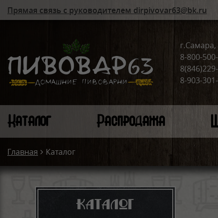
Прямая связь с руководителем dirpivovar63@bk.ru
г.Самара, 
8-800-500
8(846)229
8-903-301
Каталог
Распродажа
Ш
Главная
Каталог
Каталог