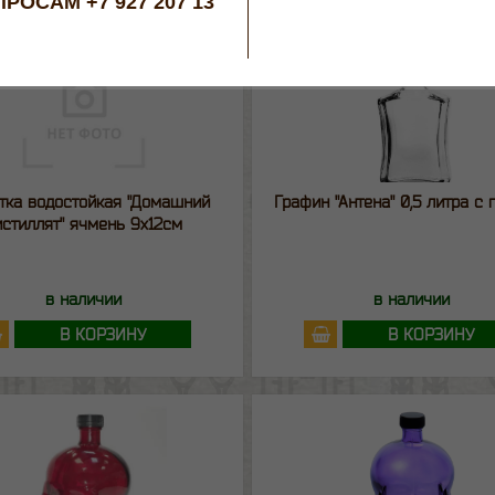
РОСАМ +7 927 207 13
тка водостойкая "Домашний
Графин "Антена" 0,5 литра с 
истиллят" ячмень 9х12см
в наличии
в наличии
В КОРЗИНУ
В КОРЗИНУ