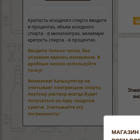
Крепость исходного спирта вводите
в процентах, объем исходного
спирта - в милиллитрах, желаемую
крепость спирта - в процентах.
Вводите только числа, без
указания единиц измерения. В
дробных числах используйте
точку!
Внимание! Калькулятор не
учитывает контракцию спирта,
Этике
поэтому раствор всегда будет
ви
получаться на пару градусов
крепче. Учитывайте эту
погрешность!
МАГАЗИН