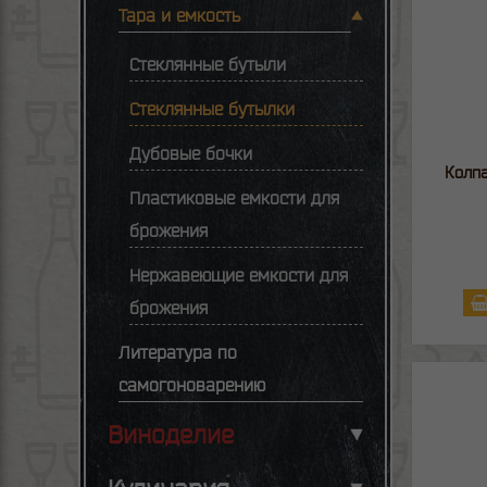
Тара и емкость
Стеклянные бутыли
Стеклянные бутылки
Дубовые бочки
Колпа
Пластиковые емкости для
брожения
Нержавеющие емкости для
брожения
Литература по
самогоноварению
Виноделие