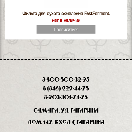
Фильтр для сухого охмеления FastFerment
нет в наличии
Подписаться
8-800-500-32-95
8 (846) 229-44-75
8-903-301-74-75
Самара, ул. Гагарина
дом 147, вход с Гагарина