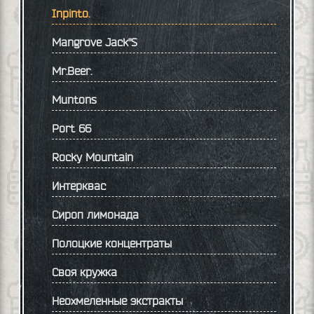
Inpinto.
Mangrove Jack"S
Mr.Beer.
Muntons
Port 66
Rocky Mountain
Интерквас
Сироп лимонада
Полоцкие концентраты
Своя кружка
Неохмеленные экстракты