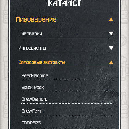
Каталог
Пивоварение
Пивоварни
Ингредиенты
Солодовые экстракты
BeerMachine
Black Rock
BrewDemon.
BrewFerm
COOPERS