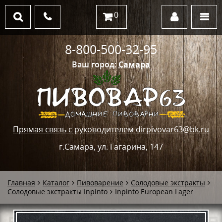
0
8-800-500-32-95
Ваш город:
Самара
Прямая связь с руководителем dirpivovar63@bk.ru
г.Самара, ул. Гагарина, 147
Главная
Каталог
Пивоварение
Солодовые экстракты
Солодовые экстракты Inpinto
Inpinto European Lager