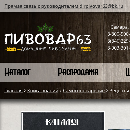
Прямая связь с руководителем dirpivovar63@bk.ru
г.Самара, 
8-800-500
8(846)229
8-903-301
Каталог
Распродажа
Ш
Главная
Книга знаний
Самогоноварение
Рецепты
Каталог