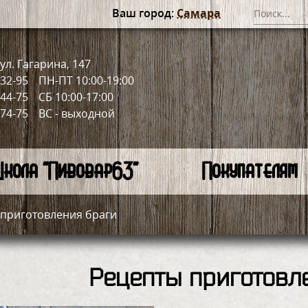
Ваш город:
Самара
ул. Гагарина, 147
-32-95
ПН-ПТ 10:00-19:00
-44-75
СБ 10:00-17:00
-74-75
ВС - выходной
кола "Пивовар63"
Покупателям
 приготовления браги
Рецепты приготовл