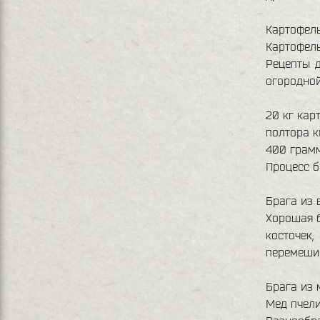
Картофел
Картофел
Рецепты д
огородной
20 кг кар
полтора к
400 грам
Процесс б
Брага из 
Хорошая б
косточек
перемешив
Брага из 
Мед пчел