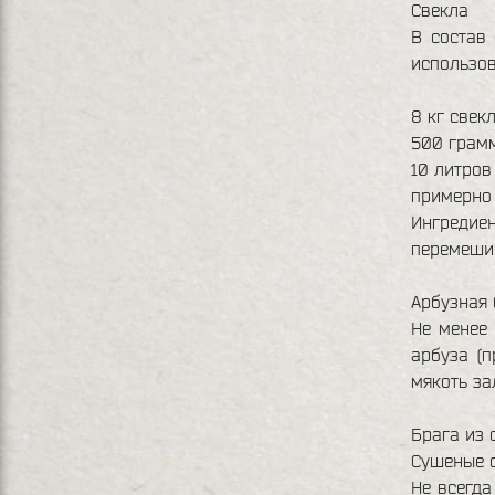
Свекла
В состав
использов
8 кг свекл
500 грам
10 литров
примерно 
Ингредие
перемешив
Арбузная 
Не менее 
арбуза (п
мякоть за
Брага из 
Сушеные 
Не всегда