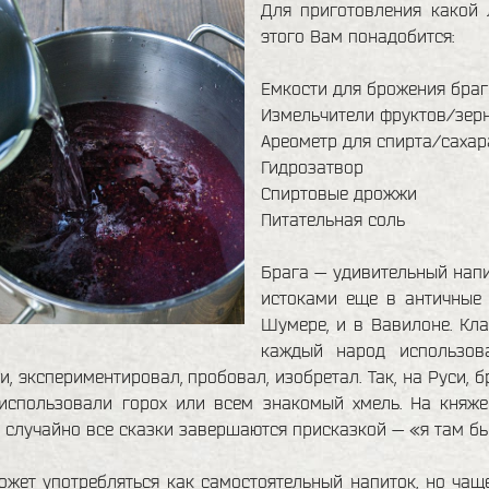
Для приготовления какой 
этого Вам понадобится:
Емкости для брожения браг
Измельчители фруктов/зерн
Ареометр для спирта/сахар
Гидрозатвор
Спиртовые дрожжи
Питательная соль
Брага — удивительный нап
истоками еще в античные 
Шумере, и в Вавилоне. Кла
каждый народ использов
, экспериментировал, пробовал, изобретал. Так, на Руси, 
использовали горох или всем знакомый хмель. На княж
е случайно все сказки завершаются присказкой — «я там был
жет употребляться как самостоятельный напиток, но чащ