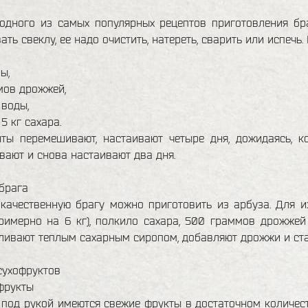
 одного из самых популярных рецептов приготовления бр
ать свеклу, ее надо очистить, натереть, сварить или испечь.
ы,
мов дрожжей,
 воды,
5 кг сахара.
нты перемешивают, настаивают четыре дня, дожидаясь, к
ают и снова настаивают два дня.
брага
качественную брагу можно приготовить из арбуза. Для и
римерно на 6 кг), полкило сахара, 500 граммов дрожжей
ливают теплым сахарным сиропом, добавляют дрожжи и ста
сухофруктов
фрукты
 под рукой имеются свежие фрукты в достаточном количест