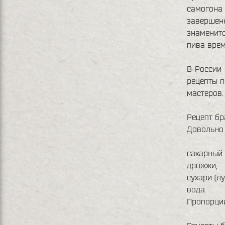
самогона 
завершенн
знаменито
пива врем
В России 
рецепты п
мастеров.
Рецепт бр
Довольно 
сахарный 
дрожжи,
сухари (л
вода.
Пропорции