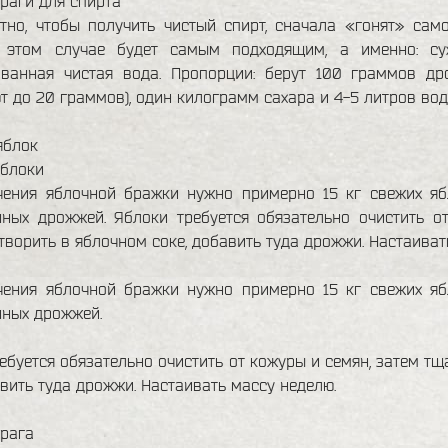
раги для спирта
тно, чтобы получить чистый спирт, сначала «гонят» само
 этом случае будет самым подходящим, а именно: сух
ованная чистая вода. Пропорции: берут 100 граммов дро
 до 20 граммов), один килограмм сахара и 4-5 литров вод
яблок
яблоки
чения яблочной бражки нужно примерно 15 кг свежих яб
нных дрожжей. Яблоки требуется обязательно очистить о
творить в яблочном соке, добавить туда дрожжи. Настаиват
чения яблочной бражки нужно примерно 15 кг свежих яб
нных дрожжей.
ебуется обязательно очистить от кожуры и семян, затем тщ
авить туда дрожжи. Настаивать массу неделю.
брага