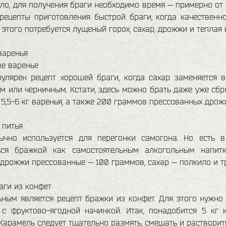
ло, для получения браги необходимо время — примерно от н
рецепты приготовления быстрой браги, когда качественн
я этого потребуется лущеный горох, сахар, дрожжи и теплая 
варенья
е варенье
пулярен рецепт хорошей браги, когда сахар заменяется 
 или черничным. Кстати, здесь можно брать даже уже сбр
5,5-6 кг варенья, а также 200 граммов прессованных дрож
 питья
ычно используется для перегонки самогона. Но есть 
ься бражкой как самостоятельным алкогольным напитк
 дрожжи прессованные — 100 граммов, сахар — полкило и тр
аги из конфет
ным является рецепт бражки из конфет. Для этого нужно
 с фруктово-ягодной начинкой. Итак, понадобится 5 кг
Карамель следует тщательно размять, смешать и растворить