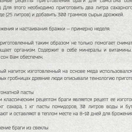
азные рецепты приготовления браги для самогона об
). Для этого необходимо приготовить два литра сахарного
де (25 литров) и добавить 300 граммов сырых дрожжей.
жения и настаивания бражки — примерно неделя.
риготовленный таким образом не только помогает снимать
ищает организм. Содержит в себе минералы и витамины
сон Вам обеспечен.
ый напиток изготовленный на основе меда использовался е
ых гробницах древние люди описывали технологию пригот
томатной пасты
 классическим рецептом браги является рецепт ее изгото
 кг сахара, 1 кг пасты помидоров, 30 литров воды и бу
ют и оставляют в теплом месте на 8-10 дней для брожения
ение браги из свеклы