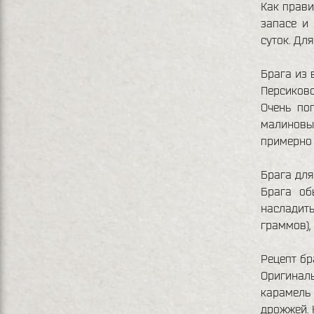
Как прави
запасе и 
суток. Дл
Брага из 
Персиково
Очень по
малиновым
примерно 
Брага для
Брага об
насладит
граммов),
Рецепт бр
Оригиналь
карамель
дрожжей. 