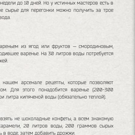
едели до 10 дней. Но у истинных мастеров есть в
ое сырье для перегонки можно получить за трое
вода.
вареньем из ягод или фруктов — смородиновым,
одившее варенье. На 30 литров воды потребуется
жей.
в нашем арсенале рецепты, которые позволяют
ом. Для этого понадобится варенье (200-300
и литра кипяченой воды (обязательно теплой).
 взять не шоколадные конфеты, а всем знакомую
 карамели, 20 литров воды, 200 граммов сырых
 в воде, затем добавить дрожжи.