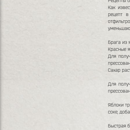
Рецепты б
Как извес
рецепт в
отфильтр
уменьшают
Брага из 
Красные 
Для полу
прессова
Сахар рас
Для полу
прессова
Яблоки тр
соке, доб
Быстрая 