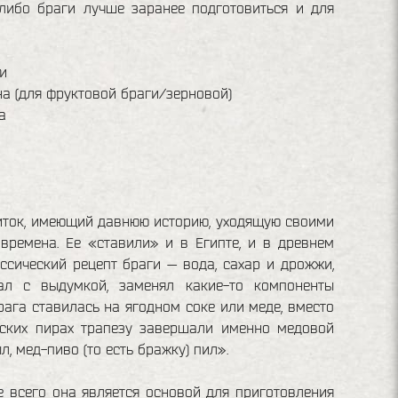
либо браги лучше заранее подготовиться и для
и
а (для фруктовой браги/зерновой)
а
иток, имеющий давнюю историю, уходящую своими
времена. Ее «ставили» и в Египте, и в древнем
ссический рецепт браги — вода, сахар и дрожжи,
ал с выдумкой, заменял какие-то компоненты
брага ставилась на ягодном соке или меде, вместо
еских пирах трапезу завершали именно медовой
, мед-пиво (то есть бражку) пил».
е всего она является основой для приготовления