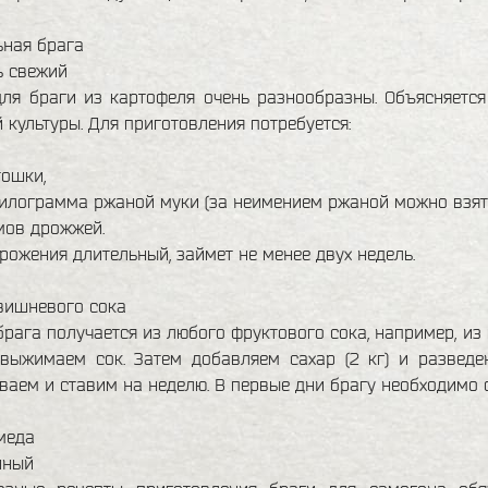
ьная брага
ь свежий
ля браги из картофеля очень разнообразны. Объясняется
 культуры. Для приготовления потребуется:
тошки,
илограмма ржаной муки (за неимением ржаной можно взят
мов дрожжей.
рожения длительный, займет не менее двух недель.
вишневого сока
рага получается из любого фруктового сока, например, из
, выжимаем сок. Затем добавляем сахар (2 кг) и развед
аем и ставим на неделю. В первые дни брагу необходимо
меда
иный