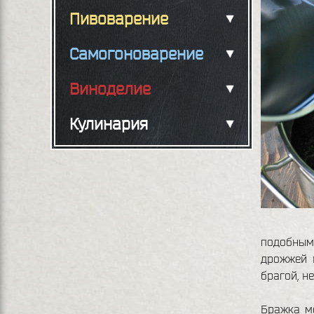
Пивоварение
Самогоноварение
Виноделие
Кулинария
подобными
дрожжей 
брагой, н
Бражка мо