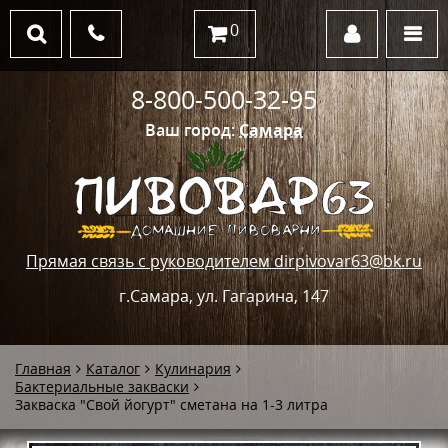
0
8-800-500-32-95
Ваш город:
Самара
Прямая связь с руководителем dirpivovar63@bk.ru
г.Самара, ул. Гагарина, 147
Главная
Каталог
Кулинария
Бактериальные закваски
Закваска "Свой йогурт" сметана на 1-3 литра