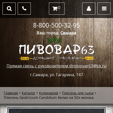
0
8-800-500-32-95
Ваш город:
Самара
Прямая связь с руководителем dirpivovar63@bk.ru
г.Самара, ул. Гагарина, 147
Главная
Каталог
Кулинария
Плесень для сыра
Плесень Geotricium Candidum белая на 50л молока.