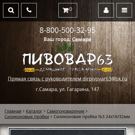
0
8-800-500-32-95
Ваш город:
Самара
Прямая связь с руководителем dirpivovar63@bk.ru
г.Самара, ул. Гагарина, 147
Главная
Каталог
Самогоноварение
Силиконовые пробки
Силиконовая пробка №3 24х16/32мм