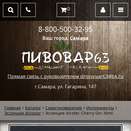
0
8-800-500-32-95
Ваш город:
Самара
Прямая связь с руководителем dirpivovar63@bk.ru
г.Самара, ул. Гагарина, 147
Главная
Каталог
Самогоноварение
Ингредиенты
Эссенции Alcostar
Эссенция Alcotec Cherry Gin 30ml.