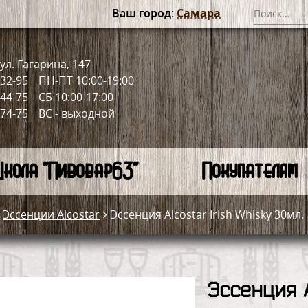
Ваш город:
Самара
ул. Гагарина, 147
-32-95
ПН-ПТ 10:00-19:00
-44-75
СБ 10:00-17:00
-74-75
ВС - выходной
кола "Пивовар63"
Покупателям
Эссенции Alcostar
Эссенция Alcostar Irish Whisky 30мл.
Эссенция A