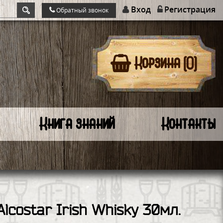
Вход
Регистрация
Обратный звонок
Корзина (0)
Книга знаний
Контакты
lcostar Irish Whisky 30мл.