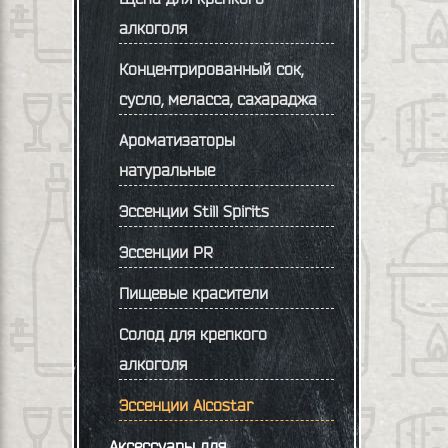
алкоголя
Концентрированный сок,
сусло, меласса, сахараджа
Ароматизаторы
натуральные
Эссенции Still Spirits
Эссенции PR
Пищевые красители
Солод для крепкого
алкоголя
Эссенции Alcostar
Аксессуары для