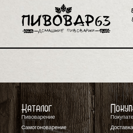
Каталог
Покуп
Пивоварение
Покупат
Самогоноварение
Доставка