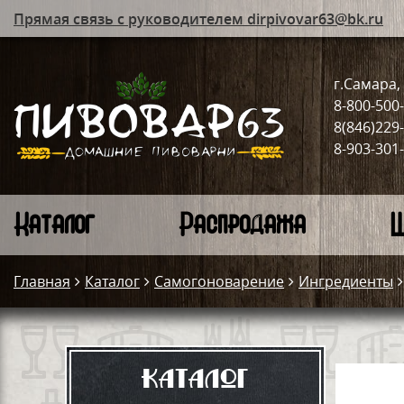
Прямая связь с руководителем dirpivovar63@bk.ru
г.Самара, 
8-800-500
8(846)229
8-903-301
Каталог
Распродажа
Ш
Главная
Каталог
Самогоноварение
Ингредиенты
Каталог