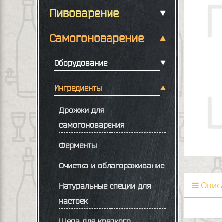
Пивоварение
Самогоноварение
Оборудование
Ингредиенты
Дрожжи для
самогоноварения
Ферменты
Очистка и облагораживание
Опис
Натуральные специи для
настоек
Щепа для крепкого