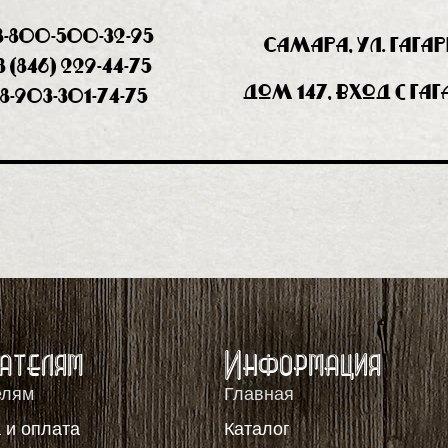
8-800-500-32-95
Самара, ул. Гага
8 (846) 229-44-75
дом 147, вход с Га
8-903-301-74-75
ателям
Информация
елям
Главная
 и оплата
Каталог