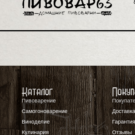
Каталог
Покуп
Пивоварение
Покупат
Самогоноварение
Доставка
Виноделие
Гаранти
Кулинария
Отзывы