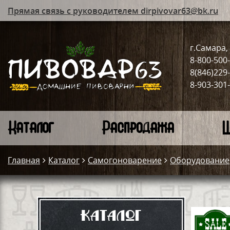
Прямая связь с руководителем dirpivovar63@bk.ru
г.Самара, 
8-800-500
8(846)229
8-903-301
Каталог
Распродажа
Ш
Главная
Каталог
Самогоноварение
Оборудование
Каталог