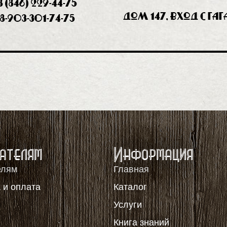
8 (846) 229-44-75
дом 147, вход с Га
8-903-301-74-75
ателям
Информация
елям
Главная
 и оплата
Каталог
я
Услуги
Книга знаний