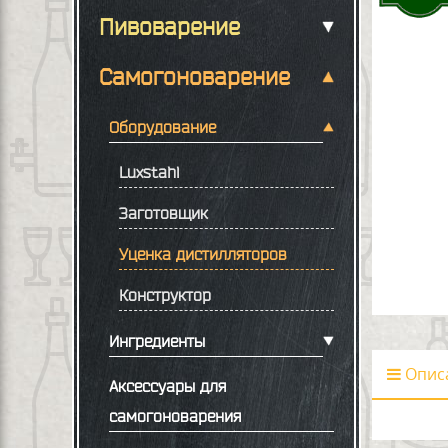
Пивоварение
Самогоноварение
Оборудование
Luxstahl
Заготовщик
Уценка дистилляторов
Конструктор
Ингредиенты
Опис
Аксессуары для
самогоноварения