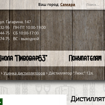
Ваш город:
Самара
ул. Гагарина, 147
-32-95
ПН-ПТ 10:00-19:00
-44-75
СБ 10:00-17:00
-74-75
ВС - выходной
кола "Пивовар63"
Покупателям
Уценка дистилляторов
Дистиллятор "Люкс" 12л.
Дистиллято