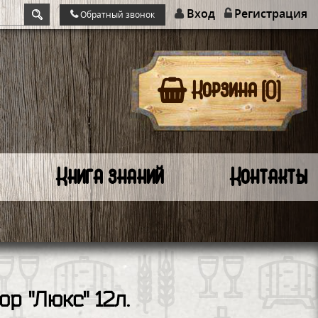
Вход
Регистрация
Обратный звонок
Корзина (0)
Книга знаний
Контакты
р "Люкс" 12л.