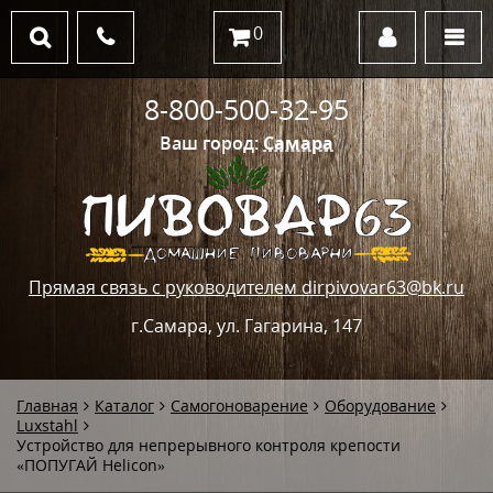
0
8-800-500-32-95
Ваш город:
Самара
Прямая связь с руководителем dirpivovar63@bk.ru
г.Самара, ул. Гагарина, 147
Главная
Каталог
Самогоноварение
Оборудование
Luxstahl
Устройство для непрерывного контроля крепости
«ПОПУГАЙ Helicon»