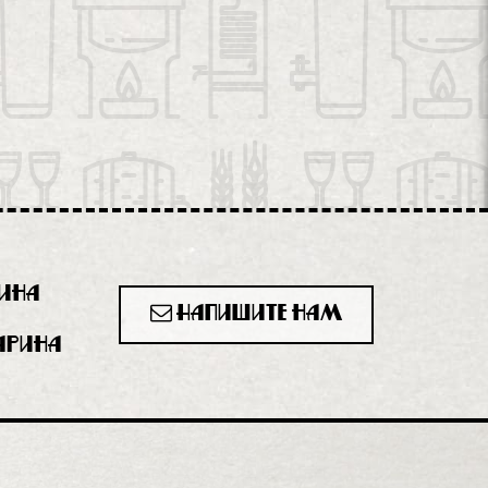
рина
Напишите нам
гарина