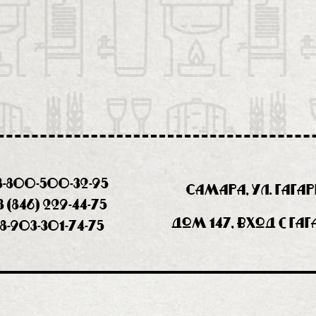
8-800-500-32-95
Самара, ул. Гага
8 (846) 229-44-75
дом 147, вход с Га
8-903-301-74-75