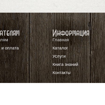
ателям
Информация
елям
Главная
 и оплата
Каталог
я
Услуги
Книга знаний
Контакты
щены