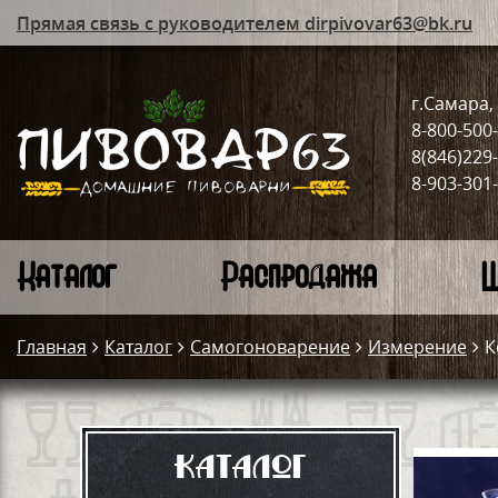
Прямая связь с руководителем dirpivovar63@bk.ru
г.Самара, 
8-800-500
8(846)229
8-903-301
Каталог
Распродажа
Ш
Главная
Каталог
Самогоноварение
Измерение
К
Каталог