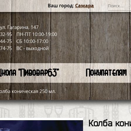
Ваш город:
Самара
ул. Гагарина, 147
-32-95
ПН-ПТ 10:00-19:00
-44-75
СБ 10:00-17:00
-74-75
ВС - выходной
кола "Пивовар63"
Покупателям
олба коническая 250 мл.
Колба кон