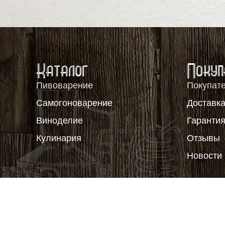
Каталог
Покуп
Пивоварение
Покупат
Самогоноварение
Доставка
Виноделие
Гаранти
Кулинария
Отзывы
Новости
2012-2026, ООО "Пивовар63", все права защи