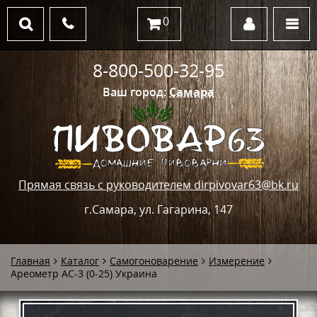
0
8-800-500-32-95
Ваш город:
Самара
Прямая связь с руководителем dirpivovar63@bk.ru
г.Самара, ул. Гагарина, 147
Главная
Каталог
Самогоноварение
Измерение
Ареометр АС-3 (0-25) Украина