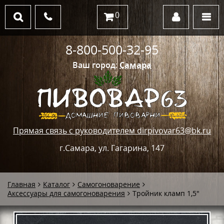
0
8-800-500-32-95
Ваш город:
Самара
Прямая связь с руководителем dirpivovar63@bk.ru
г.Самара, ул. Гагарина, 147
Главная
Каталог
Самогоноварение
Аксессуары для самогоноварения
Тройник кламп 1,5"