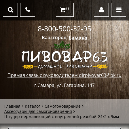
0
8-800-500-32-95
Ваш город:
Самара
Прямая связь с руководителем dirpivovar63@bk.ru
г.Самара, ул. Гагарина, 147
Главная
Каталог
Самогоноварение
Аксессуары для самогоноварения
Штуцер нержавеющий с внутренней резьбой G1/2 х 9мм