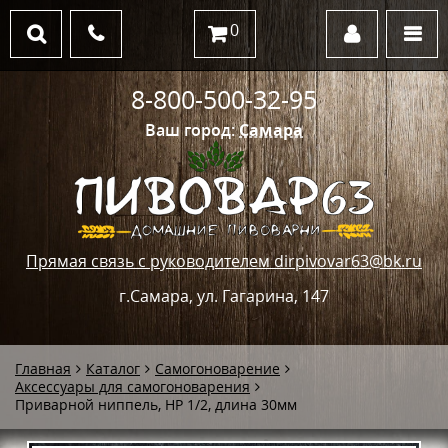
0
8-800-500-32-95
Ваш город:
Самара
Прямая связь с руководителем dirpivovar63@bk.ru
г.Самара, ул. Гагарина, 147
Главная
Каталог
Самогоноварение
Аксессуары для самогоноварения
Приварной ниппель, НР 1/2, длина 30мм