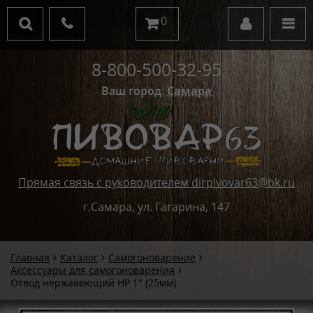
0
8-800-500-32-95
Ваш город:
Самара
Прямая связь с руководителем dirpivovar63@bk.ru
г.Самара, ул. Гагарина, 147
Главная
Каталог
Самогоноварение
Аксессуары для самогоноварения
Отвод нержавеющий НР 1" (25мм)