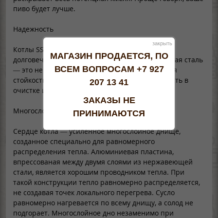
пиво будет лучше.
Надежность
закрыть
Котлы SS Brew изготовлены из износостойкой,
МАГАЗИН ПРОДАЕТСЯ, ПО
долговечной нержавеющей стали. Нержавеющая сталь
ВСЕМ ВОПРОСАМ +7 927
— это не только антикоррозийность и отменная
стойкость к появлению вмятин, но также легкость в
207 13 41
очистке и высокая гигиеничность.
ЗАКАЗЫ НЕ
Многослойное дно
ПРИНИМАЮТСЯ
Сердце котла — усиленное многослойное днище,
созданное специально для равномерного
распределения тепла. Алюминиевая пластина,
впрессованая между двумя слоями из нержавеющей
стали, является хорошим проводником тепла. При
такой конструкции тепло равномерно распределяется,
не создавая точек локального перегрева. Сусло
равномерно нагревается по всему днищу, а солод не
подгорает. Многослойное дно незаменимо при