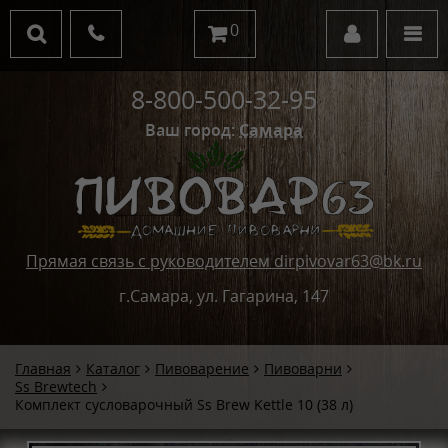
0
8-800-500-32-95
Ваш город:
Самара
Прямая связь с руководителем dirpivovar63@bk.ru
г.Самара, ул. Гагарина, 147
Главная
Каталог
Пивоварение
Пивоварни
Ss Brewtech
Комплект сусловарочный Ss Brew Kettle 10 (38 л)