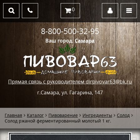
0
8-800-500-32-95
Ваш город:
Самара
Прямая связь с руководителем dirpivovar63@bk.ru
г.Самара, ул. Гагарина, 147
Главная
Каталог
Пивоварение
Ингредиенты
Солод
Солод ржаной ферментированный молотый 1 кг.