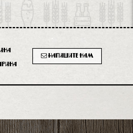
рина
Напишите нам
гарина