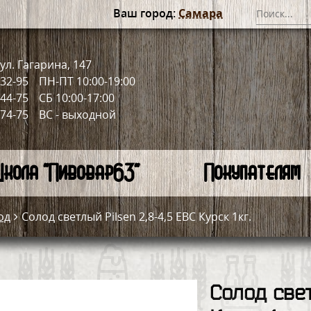
Ваш город:
Самара
ул. Гагарина, 147
-32-95
ПН-ПТ 10:00-19:00
-44-75
СБ 10:00-17:00
-74-75
ВС - выходной
кола "Пивовар63"
Покупателям
од
Солод светлый Pilsen 2,8-4,5 ЕВС Курск 1кг.
Солод свет