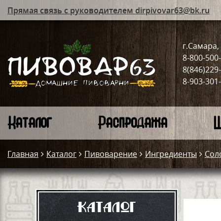
Прямая связь с руководителем dirpivovar63@bk.ru
г.Самара, 
8-800-500
8(846)229
8-903-301
Каталог
Распродажа
Ш
Главная
Каталог
Пивоварение
Ингредиенты
Сол
Каталог