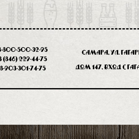
8-800-500-32-95
Самара, ул. Гага
8 (846) 229-44-75
дом 147, вход с Га
8-903-301-74-75