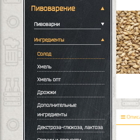
Пивоварение
Пивоварни
Ингредиенты
Солод
Хмель
Хмель опт
Дрожжи
Дополнительные
ингредиенты
Опис
Декстроза-глюкоза, лактоза