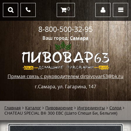
0
8-800-500-32-95
Ваш город:
Самара
Прямая связь с руководителем dirpivovar63@bk.ru
г.Самара, ул. Гагарина, 147
Главная
Каталог
Пивоварение
Ингредиенты
Солод
CHATEAU SPECIAL B® 300 ЕВС (Шато Спешл Би, Бельгия)