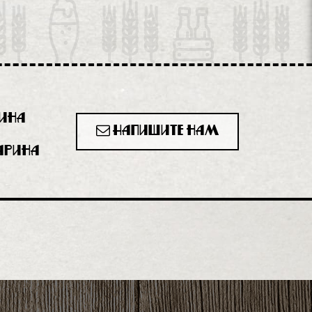
рина
Напишите нам
гарина