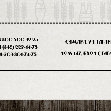
8-800-500-32-95
Самара, ул. Гага
8 (846) 229-44-75
дом 147, вход с Га
8-903-301-74-75