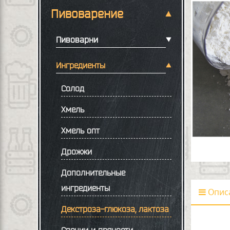
Пивоварение
Пивоварни
Ингредиенты
Солод
Хмель
Хмель опт
Дрожжи
Дополнительные
ингредиенты
Опис
Декстроза-глюкоза, лактоза