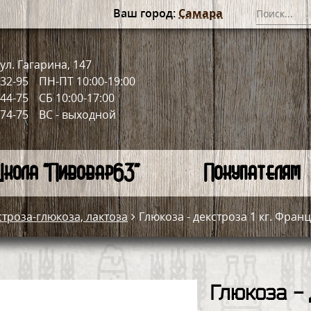
Ваш город:
Самара
ул. Гагарина, 147
-32-95
ПН-ПТ 10:00-19:00
-44-75
СБ 10:00-17:00
-74-75
ВС - выходной
кола "Пивовар63"
Покупателям
строза-глюкоза, лактоза
Глюкоза - декстроза 1 кг. Фран
Глюкоза - 