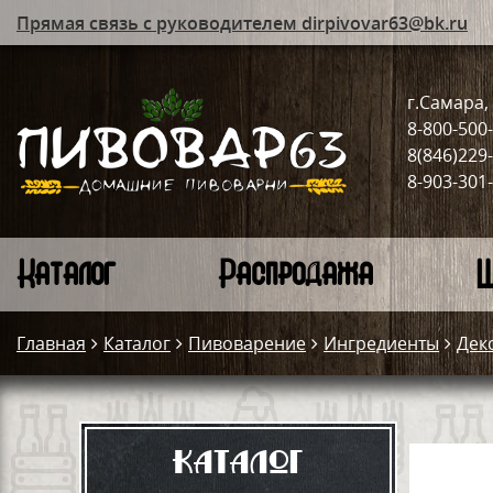
Прямая связь с руководителем dirpivovar63@bk.ru
г.Самара, 
8-800-500
8(846)229
8-903-301
Каталог
Распродажа
Ш
Главная
Каталог
Пивоварение
Ингредиенты
Дек
Каталог