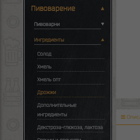
Пивоварение
Пивоварни
Ингредиенты
Солод
Хмель
Хмель опт
Дрожжи
Дополнительные
ингредиенты
Опис
Декстроза-глюкоза, лактоза