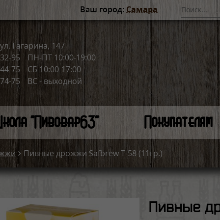
Ваш город:
Самара
ул. Гагарина, 147
-32-95
ПН-ПТ 10:00-19:00
-44-75
СБ 10:00-17:00
-74-75
ВС - выходной
кола "Пивовар63"
Покупателям
жжи
Пивные дрожжи Safbrew T-58 (11гр.)
Пивные др