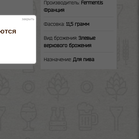
Производитель:
Fermentis
Франция
закрыть
Фасовка:
11,5 грамм
АЮТСЯ
Вид брожения:
Элевые
верхового брожения
Назначение:
Для пива