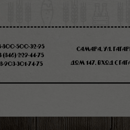
8-800-500-32-95
Самара, ул. Гага
8 (846) 229-44-75
дом 147, вход с Га
8-903-301-74-75