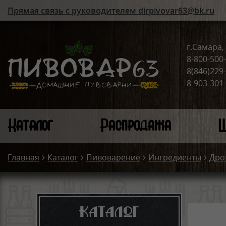
Прямая связь с руководителем dirpivovar63@bk.ru
г.Самара, 
8-800-500
8(846)229
8-903-301
Каталог
Распродажа
Ш
Главная
Каталог
Пивоварение
Ингредиенты
Дро
Каталог