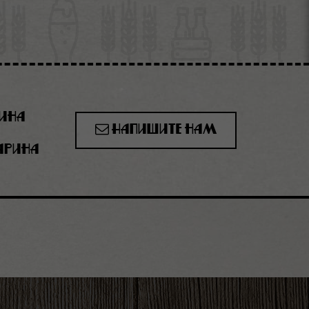
рина
Напишите нам
гарина