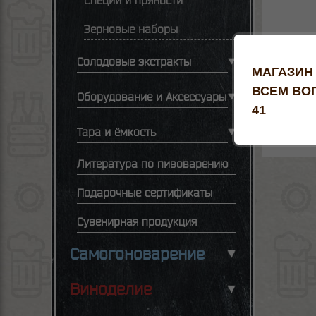
Специи и пряности
Зерновые наборы
Солодовые экстракты
МАГАЗИН
ВСЕМ ВОП
Оборудование и Аксессуары
41
Тара и ёмкость
Литература по пивоварению
Подарочные сертификаты
Сувенирная продукция
Самогоноварение
Виноделие