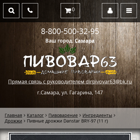
0
8-800-500-32-95
Ваш город:
Самара
Прямая связь с руководителем dirpivovar63@bk.ru
г.Самара, ул. Гагарина, 147
Главная
Каталог
Пивоварение
Ингредиенты
Дрожжи
Пивные дрожжи Danstar BRY-97 (11 г)