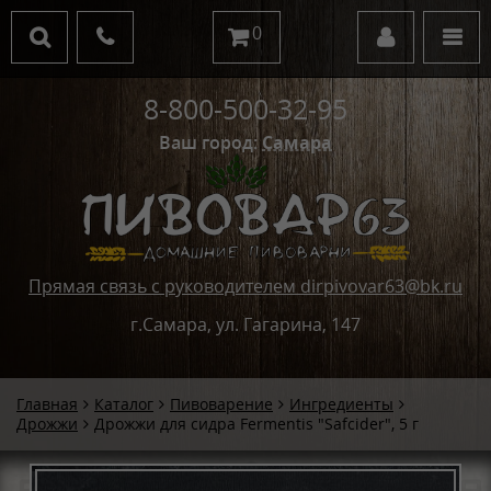
0
8-800-500-32-95
Ваш город:
Самара
Прямая связь с руководителем dirpivovar63@bk.ru
г.Самара, ул. Гагарина, 147
Главная
Каталог
Пивоварение
Ингредиенты
Дрожжи
Дрожжи для сидра Fermentis "Safcider", 5 г