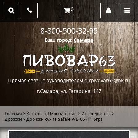
0
8-800-500-32-95
Ваш город:
Самара
Прямая связь с руководителем dirpivovar63@bk.ru
г.Самара, ул. Гагарина, 147
Главная
Каталог
Пивоварение
Ингредиенты
Дрожжи
Дрожжи сухие Safale WB-06 (11.5гр)