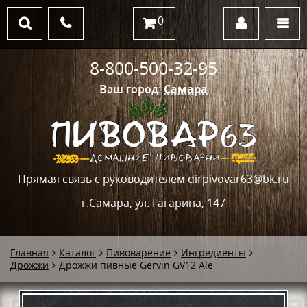
0
8-800-500-32-95
Ваш город:
Самара
Прямая связь с руководителем dirpivovar63@bk.ru
г.Самара, ул. Гагарина, 147
Главная
Каталог
Пивоварение
Ингредиенты
Дрожжи
Дрожжи пивные Gervin GV12 Ale