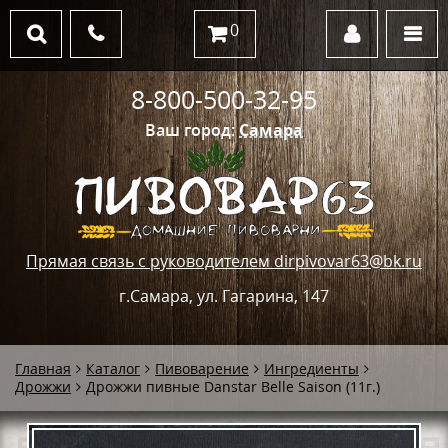
0
8-800-500-32-95
Ваш город:
Самара
Прямая связь с руководителем dirpivovar63@bk.ru
г.Самара, ул. Гагарина, 147
Главная
Каталог
Пивоварение
Ингредиенты
Дрожжи
Дрожжи пивные Danstar Belle Saison (11г.)