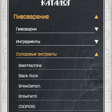
Каталог
Пивоварение
Пивоварни
Ингредиенты
Солодовые экстракты
BeerMachine
Black Rock
BrewDemon.
BrewFerm
COOPERS