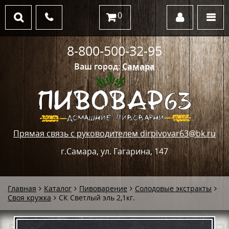
0
8-800-500-32-95
Ваш город:
Самара
Прямая связь с руководителем dirpivovar63@bk.ru
г.Самара, ул. Гагарина, 147
Главная
Каталог
Пивоварение
Солодовые экстракты
Своя кружка
СК Светлый эль 2,1кг.