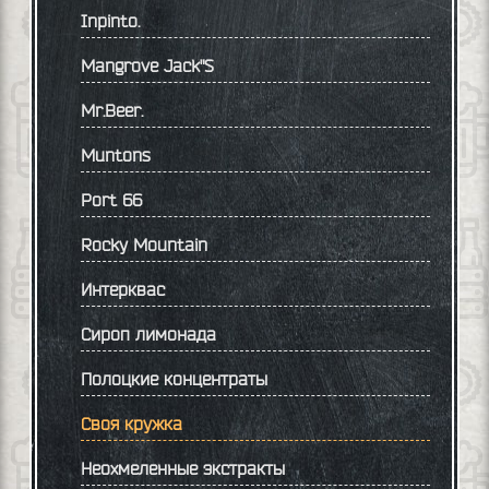
Inpinto.
Mangrove Jack"S
Mr.Beer.
Muntons
Port 66
Rocky Mountain
Интерквас
Сироп лимонада
Полоцкие концентраты
Своя кружка
Неохмеленные экстракты