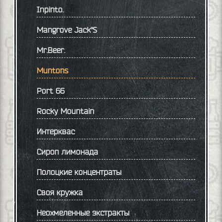
Inpinto.
Mangrove Jack"S
Mr.Beer.
Muntons
Port 66
Rocky Mountain
Интерквас
Сироп лимонада
Полоцкие концентраты
Своя кружка
Неохмеленные экстракты