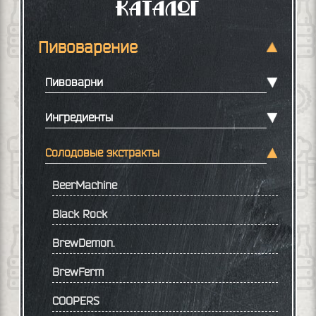
Каталог
Пивоварение
Пивоварни
Ингредиенты
Солодовые экстракты
BeerMachine
Black Rock
BrewDemon.
BrewFerm
COOPERS