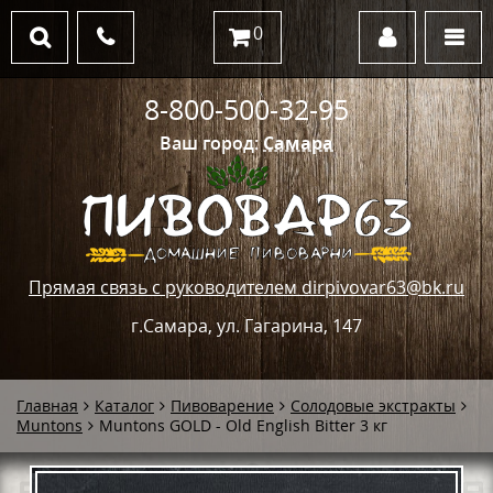
0
8-800-500-32-95
Ваш город:
Самара
Прямая связь с руководителем dirpivovar63@bk.ru
г.Самара, ул. Гагарина, 147
Главная
Каталог
Пивоварение
Солодовые экстракты
Muntons
Muntons GOLD - Old English Bitter 3 кг