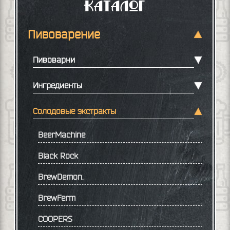
Каталог
Пивоварение
Пивоварни
Ингредиенты
Солодовые экстракты
BeerMachine
Black Rock
BrewDemon.
BrewFerm
COOPERS