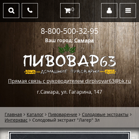
0
8-800-500-32-95
Ваш город:
Самара
Прямая связь с руководителем dirpivovar63@bk.ru
г.Самара, ул. Гагарина, 147
Главная
Каталог
Пивоварение
Солодовые экстракты
Интерквас
Солодовый экстракт "Лагер" 3л