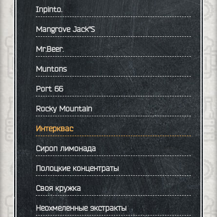
Inpinto.
Mangrove Jack"S
Mr.Beer.
Muntons
Port 66
Rocky Mountain
Интерквас
Сироп лимонада
Полоцкие концентраты
Своя кружка
Неохмеленные экстракты