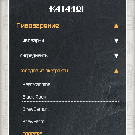
Каталог
Пивоварение
Пивоварни
Ингредиенты
Солодовые экстракты
BeerMachine
Black Rock
BrewDemon.
BrewFerm
COOPERS