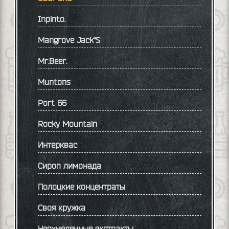
Inpinto.
Mangrove Jack"S
Mr.Beer.
Muntons
Port 66
Rocky Mountain
Интерквас
Сироп лимонада
Полоцкие концентраты
Своя кружка
Неохмеленные экстракты