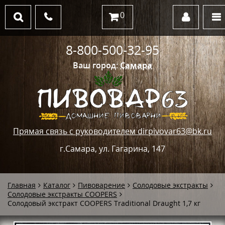
0
8-800-500-32-95
Ваш город:
Самара
Прямая связь с руководителем dirpivovar63@bk.ru
г.Самара, ул. Гагарина, 147
Главная
Каталог
Пивоварение
Солодовые экстракты
Солодовые экстракты COOPERS
Солодовый экстракт COOPERS Traditional Draught 1,7 кг