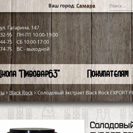
Ваш город:
Самара
ул. Гагарина, 147
-32-95
ПН-ПТ 10:00-19:00
-44-75
СБ 10:00-17:00
-74-75
ВС - выходной
кола "Пивовар63"
Покупателям
ты
Black Rock
Солодовый экстракт Black Rock EXPORT P
Солодовый