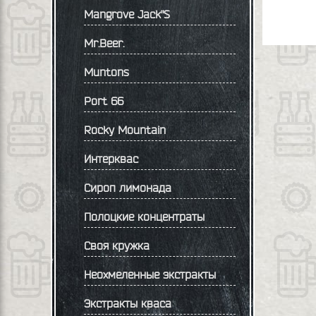
Mangrove Jack"S
Mr.Beer.
Muntons
Port 66
Rocky Mountain
Интерквас
Сироп лимонада
Полоцкие концентраты
Своя кружка
Неохмеленные экстракты
Экстракты кваса