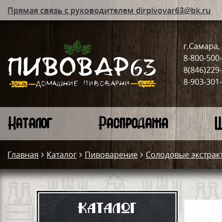
Прямая связь с руководителем dirpivovar63@bk.ru
г.Самара, 
8-800-500
8(846)229
8-903-301
Каталог
Распродажа
Ш
Главная
Каталог
Пивоварение
Солодовые экстрак
Каталог