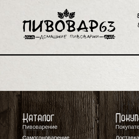
Каталог
Покуп
Пивоварение
Покупат
Самогоноварение
Доставка