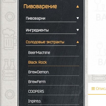
Пивоварение
Пивоварни
Ингредиенты
Солодовые экстракты
BeerMachine
Black Rock
BrewDemon.
BrewFerm
Опис
COOPERS
Inpinto.