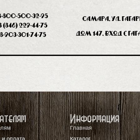
8-800-500-32-95
Самара, ул. Гага
8 (846) 229-44-75
дом 147, вход с Га
8-903-301-74-75
ателям
Информация
елям
Главная
 и оплата
Каталог