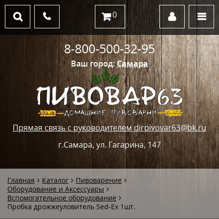
0
8-800-500-32-95
Ваш город:
Самара
Прямая связь с руководителем dirpivovar63@bk.ru
г.Самара, ул. Гагарина, 147
Главная
Каталог
Пивоварение
Оборудование и Аксессуары
Вспомогательное оборудование
Пробка дрожжеуловитель Sed-Ex 1шт.