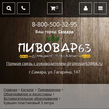
0
8-800-500-32-95
Ваш город:
Самара
Прямая связь с руководителем dirpivovar63@bk.ru
г.Самара, ул. Гагарина, 147
Главная
Каталог
Пивоварение
Оборудование и Аксессуары
Вспомогательное оборудование
Кувшин пластиковый 3 литра