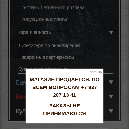
Системы беспенного розлива
Индукционные плиты
Тара и ёмкость
Литература по пивоварению
Подарочные сертификаты
Сувенирная продукция
закрыть
МАГАЗИН ПРОДАЕТСЯ, ПО
Самогоноварение
ВСЕМ ВОПРОСАМ +7 927
207 13 41
Виноделие
ЗАКАЗЫ НЕ
Кулинария
ПРИНИМАЮТСЯ