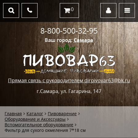
0
8-800-500-32-95
Ваш город:
Самара
Прямая связь с руководителем dirpivovar63@bk.ru
г.Самара, ул. Гагарина, 147
Главная
Каталог
Пивоварение
Оборудование и Аксессуары
Вспомогательное оборудование
Фильтр для сухого охмеления 7*18 см