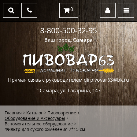
0
8-800-500-32-95
Ваш город:
Самара
Прямая связь с руководителем dirpivovar63@bk.ru
г.Самара, ул. Гагарина, 147
Главная
Каталог
Пивоварение
Оборудование и Аксессуары
Вспомогательное оборудование
Фильтр для сухого охмеления 7*15 см