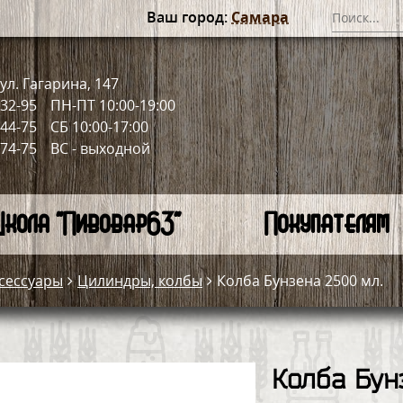
Ваш город:
Самара
ул. Гагарина, 147
-32-95
ПН-ПТ 10:00-19:00
-44-75
СБ 10:00-17:00
-74-75
ВС - выходной
кола "Пивовар63"
Покупателям
сессуары
Цилиндры, колбы
Колба Бунзена 2500 мл.
Колба Бун