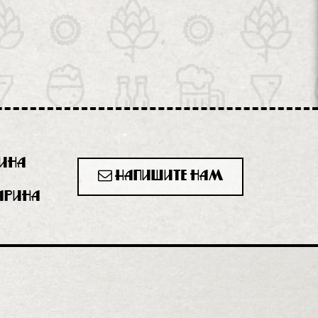
рина
Напишите нам
гарина