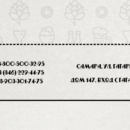
8-800-500-32-95
Самара, ул. Гага
8 (846) 229-44-75
дом 147, вход с Га
8-903-301-74-75