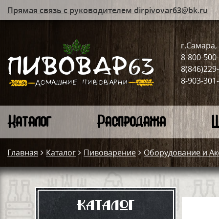
Прямая связь с руководителем dirpivovar63@bk.ru
г.Самара, 
8-800-500
8(846)229
8-903-301
Каталог
Распродажа
Ш
Главная
Каталог
Пивоварение
Оборудование и Ак
Каталог