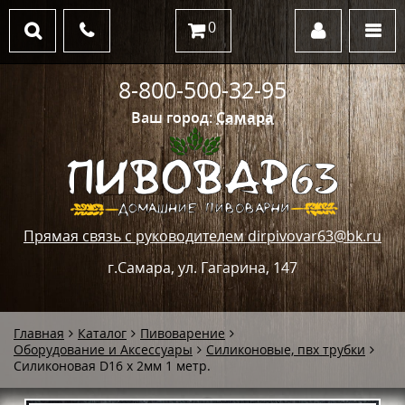
0
8-800-500-32-95
Ваш город:
Самара
Прямая связь с руководителем dirpivovar63@bk.ru
г.Самара, ул. Гагарина, 147
Главная
Каталог
Пивоварение
Оборудование и Аксессуары
Силиконовые, пвх трубки
Силиконовая D16 x 2мм 1 метр.