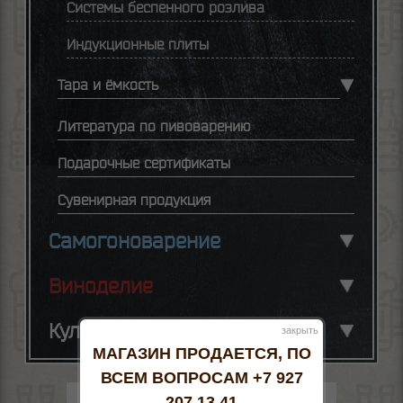
Системы беспенного розлива
Индукционные плиты
Тара и ёмкость
Литература по пивоварению
Подарочные сертификаты
Сувенирная продукция
Самогоноварение
Виноделие
Кулинария
закрыть
МАГАЗИН ПРОДАЕТСЯ, ПО
ВСЕМ ВОПРОСАМ +7 927
207 13 41