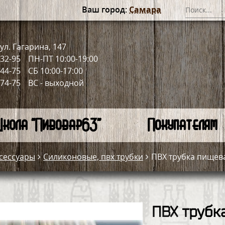
Ваш город:
Самара
ул. Гагарина, 147
-32-95
ПН-ПТ 10:00-19:00
-44-75
СБ 10:00-17:00
-74-75
ВС - выходной
кола "Пивовар63"
Покупателям
сессуары
Силиконовые, пвх трубки
ПВХ трубка пищева
ПВХ трубк