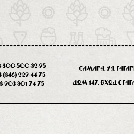
8-800-500-32-95
Самара, ул. Гага
8 (846) 229-44-75
дом 147, вход с Га
8-903-301-74-75