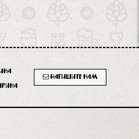
рина
Напишите нам
гарина