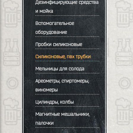
Дезинфицирующие средства
и мойка
Вспомогательное
оборудование
Пробки силиконовые
Силиконовые, пвх трубки
Мельницы для солода
Ареометры, спиртомеры,
виномеры
Цилиндры, колбы
Магнитные мешальники,
палочки