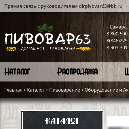
Прямая связь с руководителем dirpivovar63@bk.ru
г.Самара, 
8-800-500
8(846)229
8-903-301
Каталог
Распродажа
Ш
Главная
Каталог
Пивоварение
Оборудование и Ак
Каталог