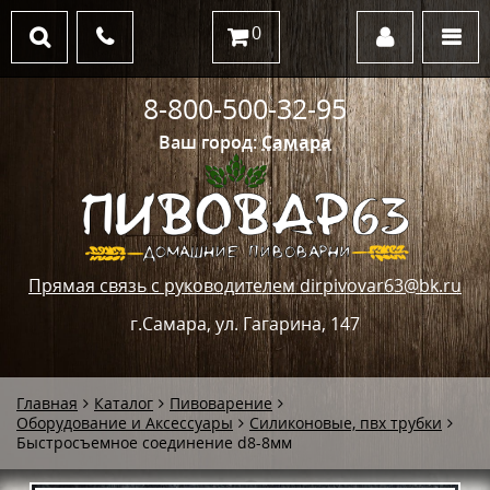
0
8-800-500-32-95
Ваш город:
Самара
Прямая связь с руководителем dirpivovar63@bk.ru
г.Самара, ул. Гагарина, 147
Главная
Каталог
Пивоварение
Оборудование и Аксессуары
Силиконовые, пвх трубки
Быстросъемное соединение d8-8мм