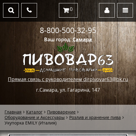
0
8-800-500-32-95
Ваш город:
Самара
Прямая связь с руководителем dirpivovar63@bk.ru
г.Самара, ул. Гагарина, 147
Главная
Каталог
Пивоварение
Оборудование и Аксессуары
Розлив и хранение пива
Укупорка EMILY (Италия)