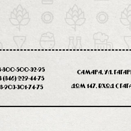
8-800-500-32-95
Самара, ул. Гага
8 (846) 229-44-75
дом 147, вход с Га
8-903-301-74-75