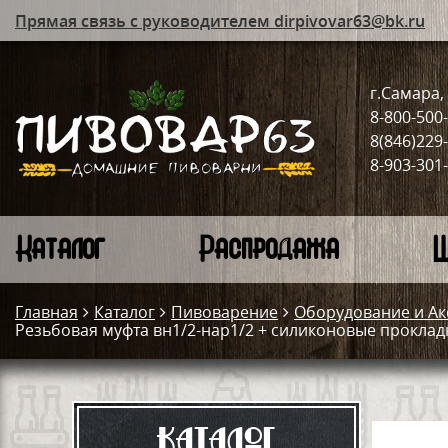
Прямая связь с руководителем dirpivovar63@bk.ru
г.Самара, 
8-800-500
8(846)229
8-903-301
Каталог
Распродажа
Ш
Главная
Каталог
Пивоварение
Оборудование и Ак
Резьбовая муфта вн1/2-нар1/2 + силиконовые проклад
Каталог