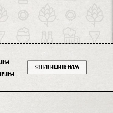
рина
Напишите нам
гарина