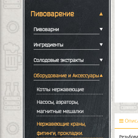
Пивоварение
Пивоварни
Ингредиенты
Солодовые экстракты
Оборудование и Аксессуары
Котлы нержавеющие
Насосы, аэраторы,
магнитные мешалки
Опис
Нержавеющие краны,
фитинги, прокладки.
Резьбова