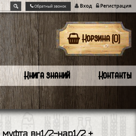
Вход
Регистрация
Обратный звонок
Корзина (0)
Книга знаний
Контакты
 муфта вн1/2-нар1/2 +