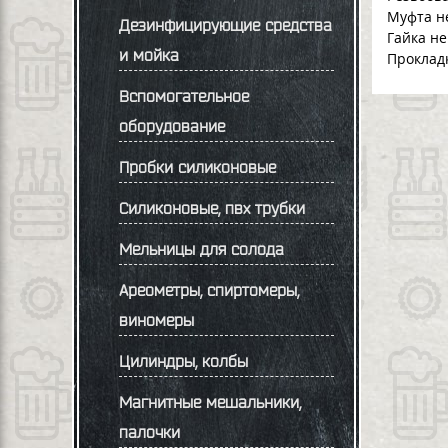
Муфта н
Дезинфицирующие средства
Гайка н
и мойка
Прокладк
Вспомогательное
оборудование
Пробки силиконовые
Силиконовые, пвх трубки
Мельницы для солода
Ареометры, спиртомеры,
виномеры
Цилиндры, колбы
Магнитные мешальники,
палочки