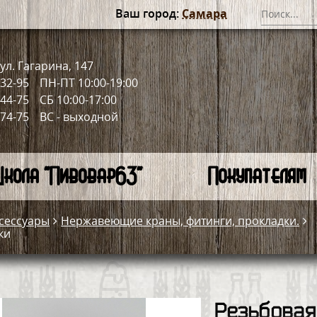
Ваш город:
Самара
ул. Гагарина, 147
-32-95
ПН-ПТ 10:00-19:00
-44-75
СБ 10:00-17:00
-74-75
ВС - выходной
кола "Пивовар63"
Покупателям
сессуары
Нержавеющие краны, фитинги, прокладки.
ки
Резьбовая