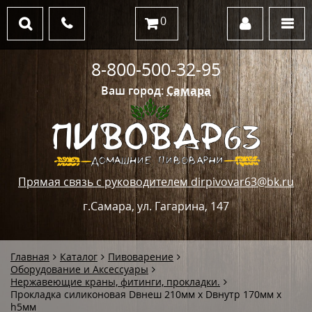
0
8-800-500-32-95
Ваш город:
Самара
Прямая связь с руководителем dirpivovar63@bk.ru
г.Самара, ул. Гагарина, 147
Главная
Каталог
Пивоварение
Оборудование и Аксессуары
Нержавеющие краны, фитинги, прокладки.
Прокладка силиконовая Dвнеш 210мм х Dвнутр 170мм х
h5мм